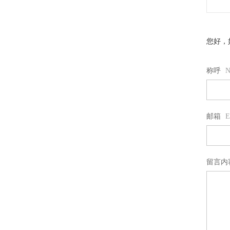
您好，
称呼
N
邮箱
E
留言内